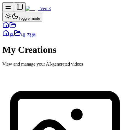
Veo 3
Toggle mode
홈
내 작품
My Creations
View and manage your AI-generated videos